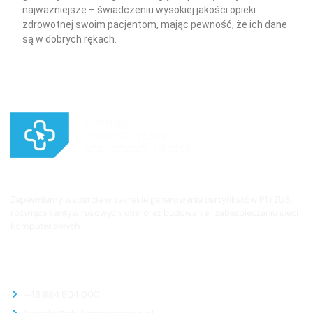
najważniejsze – świadczeniu wysokiej jakości opieki
zdrowotnej swoim pacjentom, mając pewność, że ich dane
są w dobrych rękach.
Zapewniamy wsparcie w zakresie generowania certyfikatów P1 i ZUS,
rozwiązań antywirusowych, utm oraz budowanie i zabezpieczaniu sieci
komputer.owych
Kontakt
+48 884 804 000